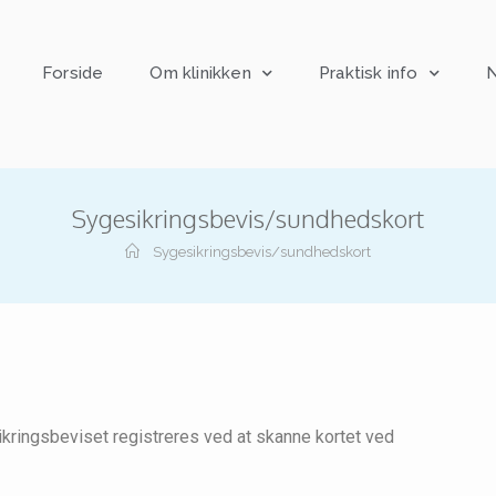
Forside
Om klinikken
Praktisk info
N
Sygesikringsbevis/sundhedskort
Sygesikringsbevis/sundhedskort
ikringsbeviset registreres ved at skanne kortet ved