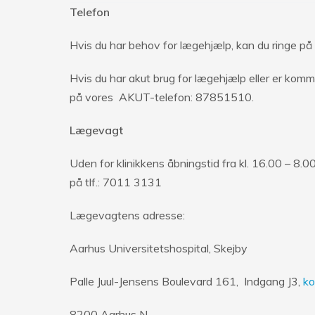
T
elefon
Hvis du har behov for lægehjælp, kan du ringe på
Hvis du har akut brug for lægehjælp eller er komme
på vores AKUT-telefon: 87851510.
Lægevagt
Uden for klinikkens åbningstid fra kl. 16.00 – 8.
på tlf.: 7011 3131
Lægevagtens adresse:
Aarhus Universitetshospital, Skejby
Palle Juul-Jensens Boulevard 161, Indgang J3,
ko
8200 Aarhus N