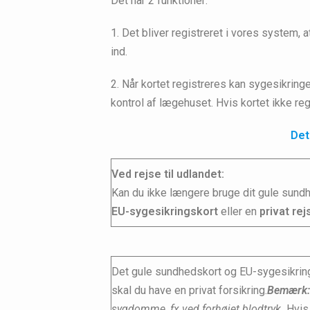
Det har 2 funktioner:
1. Det bliver registreret i vores system, at
ind.
2. Når kortet registreres kan sygesikringen
kontrol af lægehuset. Hvis kortet ikke regi
Det
Ved rejse til udlandet:
Kan du ikke længere bruge dit gule sundh
EU-sygesikringskort
eller en
privat rej
Det gule sundhedskort og EU-sygesikring
skal du have en privat forsikring.
Bemærk:
sygdomme, fx ved forhøjet blodtryk.
Hvis