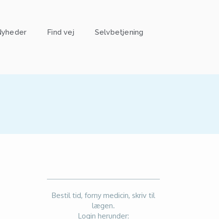
yheder
Find vej
Selvbetjening
Bestil tid, forny medicin, skriv til
lægen.
Login herunder: