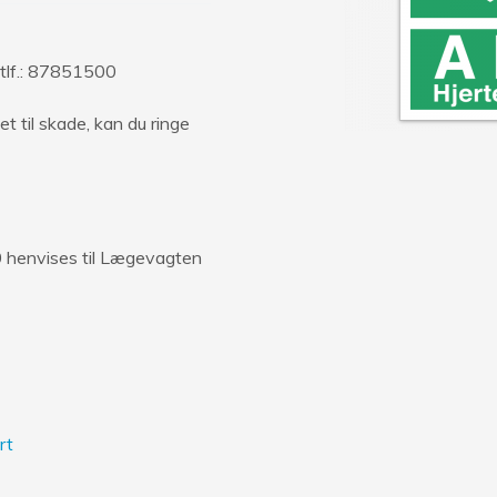
 tlf.: 87851500
t til skade, kan du ringe
00 henvises til Lægevagten
rt