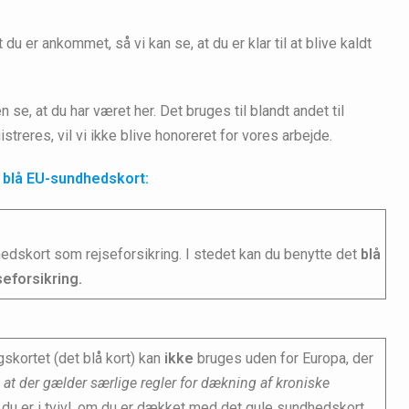
 du er ankommet, så vi kan se, at du er klar til at blive kaldt
 se, at du har været her. Det bruges til blandt andet til
streres, vil vi ikke blive honoreret for vores arbejde.
 blå EU-sundhedskort:
edskort som rejseforsikring. I stedet kan du benytte det
blå
seforsikring.
skortet (det blå kort) kan
ikke
bruges uden for Europa, der
at der gælder særlige regler for dækning af kroniske
 du er i tvivl, om du er dækket med det gule sundhedskort,